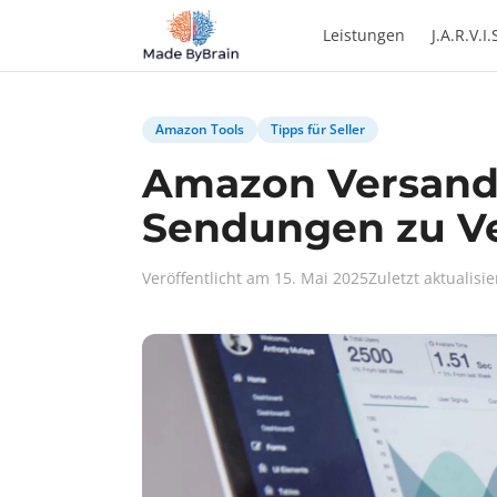
Zum Inhalt springen
Leistungen
J.A.R.V.I.
Amazon Tools
Tipps für Seller
Amazon Versand 
Sendungen zu V
Veröffentlicht am 15. Mai 2025
Zuletzt aktualisi