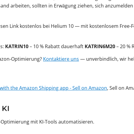
and arbeiten, sollten in Erwägung ziehen, sich anzumelden
esen Link kostenlos bei Helium 10 — mit kostenlosem Free-
es:
KATRIN10
– 10 % Rabatt dauerhaft
KATRIN6M20
– 20 % R
mazon-Optimierung?
Kontaktiere uns
— unverbindlich, wir he
ith the Amazon Shipping app - Sell on Amazon
, Sell on A
 KI
ptimierung mit KI-Tools automatisieren.