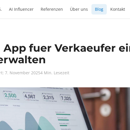
S.
AI Influencer
Referenzen
Über uns
Blog
Kontakt
App fuer Verkaeufer e
erwalten
ert: 7. November 2025
4 Min. Lesezeit