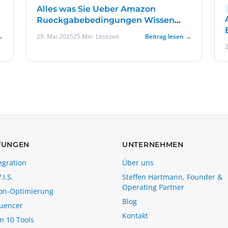
Alles was Sie Ueber Amazon
Rueckgabebedingungen Wissen
Muessen
→
29. Mai 2025
25 Min. Lesezeit
Beitrag lesen →
2
TUNGEN
UNTERNEHMEN
egration
Über uns
.I.S.
Steffen Hartmann, Founder &
Operating Partner
on-Optimierung
Blog
luencer
Kontakt
m 10 Tools