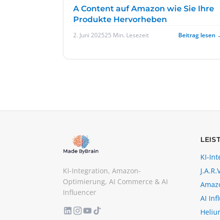
A Content auf Amazon wie Sie Ihre
Produkte Hervorheben
2. Juni 2025
25 Min. Lesezeit
Beitrag lesen 
LEIS
KI-Int
KI-Integration, Amazon-
J.A.R.V
Optimierung, AI Commerce & AI
Amaz
Influencer
AI Inf
Heliu