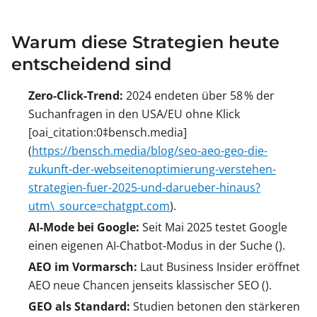
Warum diese Strategien heute
entscheidend sind
Zero‑Click‑Trend:
2024 endeten über 58 % der
Suchanfragen in den USA/EU ohne Klick
[oai_citation:0‡bensch.media]
(
https://bensch.media/blog/seo-aeo-geo-die-
zukunft-der-webseitenoptimierung-verstehen-
strategien-fuer-2025-und-darueber-hinaus?
utm\_source=chatgpt.com
).
AI-Mode bei Google:
Seit Mai 2025 testet Google
einen eigenen AI-Chatbot‑Modus in der Suche ().
AEO im Vormarsch:
Laut Business Insider eröffnet
AEO neue Chancen jenseits klassischer SEO ().
GEO als Standard:
Studien betonen den stärkeren