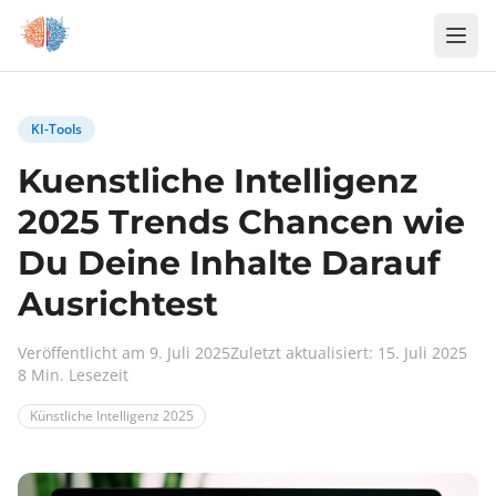
Zum Inhalt springen
KI-Tools
Kuenstliche Intelligenz
2025 Trends Chancen wie
Du Deine Inhalte Darauf
Ausrichtest
Veröffentlicht am 9. Juli 2025
Zuletzt aktualisiert: 15. Juli 2025
8 Min. Lesezeit
Künstliche Intelligenz 2025