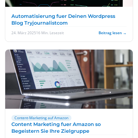
Automatisierung fuer Deinen Wordpress
Blog Tryjournalistcom
24. März 2025
16 Min. Lesezeit
Beitrag lesen →
Content-Marketing auf Amazon
Content Marketing fuer Amazon so
Begeistern Sie Ihre Zielgruppe