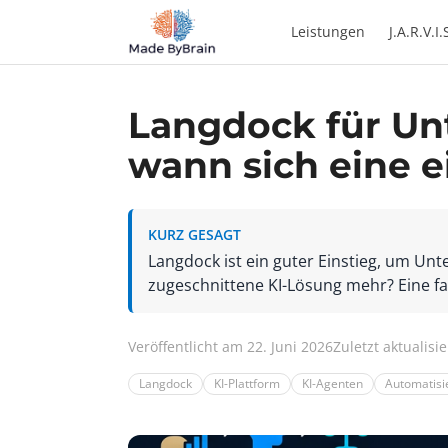
Zum Inhalt springen
Leistungen
J.A.R.V.I.
Langdock für Unt
wann sich eine 
KURZ GESAGT
Langdock ist ein guter Einstieg, um Un
zugeschnittene KI-Lösung mehr? Eine fa
Veröffentlicht am 22. Juni 2026
Zuletzt aktualisie
Langdock
KI-Plattform
KI-Agenten
Automatisi