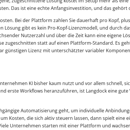
gene, zugeschnittene Lösung kostet im Setup mehr als eine L
n. Das ist eine echte Anfangsinvestition, und das gehört o
Kosten. Bei der Plattform zahlen Sie dauerhaft pro Kopf, pl
en Lösung gibt es kein Pro-Kopf-Lizenzmodell, und durch das
achsender Nutzerzahl und über die Zeit kann eine eigene L
sse zugeschnitten statt auf einen Plattform-Standard. Es ge
r günstigen Lizenz mit unterschätzter variabler Komponen
ternehmen KI bisher kaum nutzt und vor allem schnell, sic
und erste Workflows heranzuführen, ist Langdock eine gute 
chgängige Automatisierung geht, um individuelle Anbindung
um Kosten, die sich aktiv steuern lassen, dann spielt eine 
: Viele Unternehmen starten mit einer Plattform und wachse