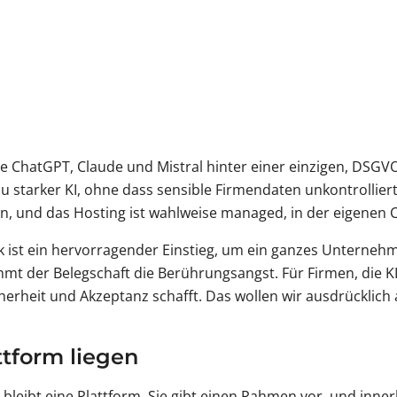
ie ChatGPT, Claude und Mistral hinter einer einzigen, DSGV
starker KI, ohne dass sensible Firmendaten unkontrollier
n, und das Hosting ist wahlweise managed, in der eigenen 
ck ist ein hervorragender Einstieg, um ein ganzes Unterneh
mmt der Belegschaft die Berührungsangst. Für Firmen, die KI
Sicherheit und Akzeptanz schafft. Das wollen wir ausdrücklic
ttform liegen
rm bleibt eine Plattform. Sie gibt einen Rahmen vor, und in