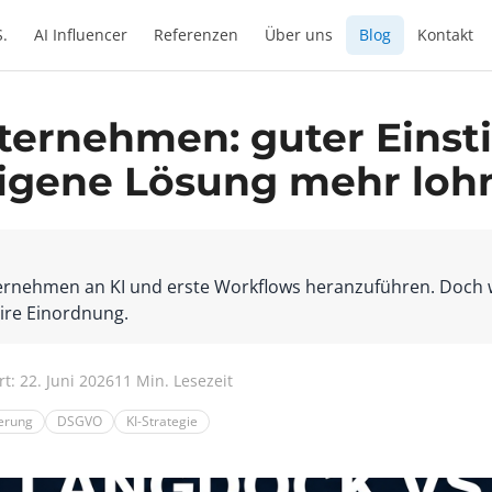
S.
AI Influencer
Referenzen
Über uns
Blog
Kontakt
ernehmen: guter Einstie
eigene Lösung mehr loh
ternehmen an KI und erste Workflows heranzuführen. Doch wa
ire Einordnung.
rt: 22. Juni 2026
11 Min. Lesezeit
erung
DSGVO
KI-Strategie