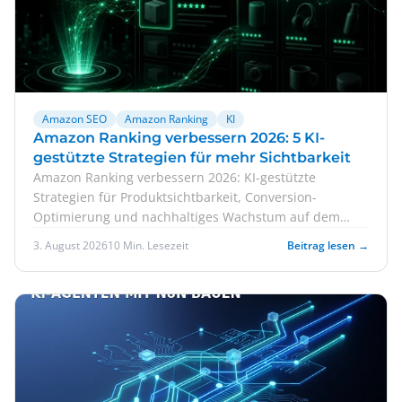
Amazon SEO
Amazon Ranking
KI
Amazon Ranking verbessern 2026: 5 KI-
gestützte Strategien für mehr Sichtbarkeit
Amazon Ranking verbessern 2026: KI-gestützte
Strategien für Produktsichtbarkeit, Conversion-
Optimierung und nachhaltiges Wachstum auf dem
Amazon-Marktplatz.
3. August 2026
10 Min. Lesezeit
Beitrag lesen →