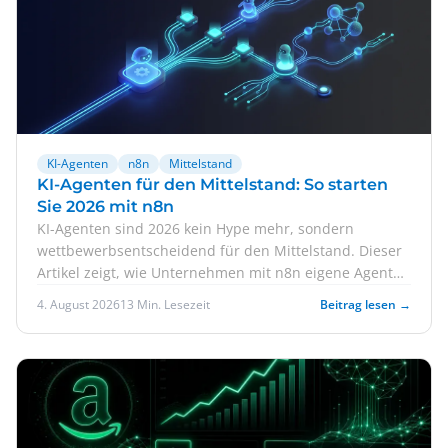
KI-Agenten
n8n
Mittelstand
KI-Agenten für den Mittelstand: So starten
Sie 2026 mit n8n
KI-Agenten sind 2026 kein Hype mehr, sondern
wettbewerbsentscheidend für den Mittelstand. Dieser
Artikel zeigt, wie Unternehmen mit n8n eigene Agenten
bauen – von der ersten Automatisierung bis zum
4. August 2026
13 Min. Lesezeit
Beitrag lesen →
produktiven Einsatz.