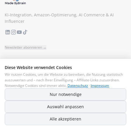
KI-Integration, Amazon-Optimierung, AI Commerce & AI
Influencer
Newsletter abonnieren →
LEISTUNGEN
Diese Website verwendet Cookies
KI-Integration
Wir nutzen Cookies, um die Website zu betreiben, die Nutzung statistisch
auszuwerten und – nach Ihrer Einwilligung – Affiliate-Links zuzuordnen.
J.A.R.V.I.S.
Notwendige Cookies sind immer aktiv.
Datenschutz
·
Impressum
Amazon-Optimierung
Nur notwendige
AI Influencer
Helium 10 Tools
Auswahl anpassen
Alle akzeptieren
UNTERNEHMEN