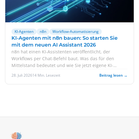
KI-Agenten
n8n
Workflow-Automatisierung
KI-Agenten mit n8n bauen: So starten Sie
mit dem neuen AI Assistant 2026
n8n hat einen KI-Assistenten veröffentlicht, der
Workflows per Chat-Befehl baut. Was das für den
Mittelstand bedeutet und wie Sie jetzt eigene KI-
Agenten entwickeln können – ganz ohne
28. Juli 2026
14 Min. Lesezeit
Beitrag lesen →
Entwicklerteam.