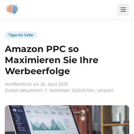
Zum Inhalt springen
Tipps für Seller
Amazon PPC so
Maximieren Sie Ihre
Werbeerfolge
Veröffentlicht am 26. April 2025
Zuletzt aktualisiert: 7. November 2025
24 Min. Lesezeit