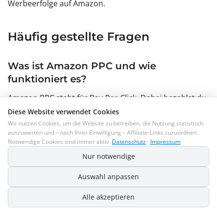
Werbeerfolge auf Amazon.
Häufig gestellte Fragen
Was ist Amazon PPC und wie
funktioniert es?
Amazon PPC steht für Pay-Per-Click. Dabei bezahlst du
nur, wenn jemand auf deine Anzeige klickt. Du wählst
Diese Website verwendet Cookies
Keywords aus und erstellst Anzeigen, die bei
Wir nutzen Cookies, um die Website zu betreiben, die Nutzung statistisch
auszuwerten und – nach Ihrer Einwilligung – Affiliate-Links zuzuordnen.
relevanten Suchanfragen erscheinen.
Notwendige Cookies sind immer aktiv.
Datenschutz
·
Impressum
Nur notwendige
Wie finde ich die richtigen Keywords
für meine Amazon PPC-Kampagne?
Auswahl anpassen
Du kannst Tools zur Keyword-Recherche nutzen, um
Alle akzeptieren
herauszufinden, welche Begriffe deine potenziellen