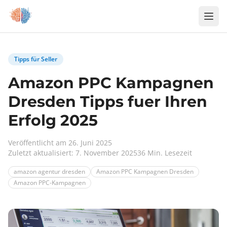
Zum Inhalt springen
Tipps für Seller
Amazon PPC Kampagnen
Dresden Tipps fuer Ihren
Erfolg 2025
Veröffentlicht am 26. Juni 2025
Zuletzt aktualisiert: 7. November 2025
36 Min. Lesezeit
amazon agentur dresden
Amazon PPC Kampagnen Dresden
Amazon PPC-Kampagnen