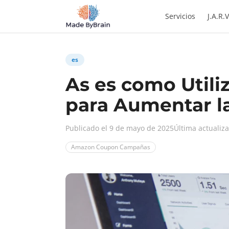
Zum Inhalt springen
Servicios
J.A.R.V
es
As es como Util
para Aumentar l
Publicado el 9 de mayo de 2025
Última actualiza
Amazon Coupon Campañas