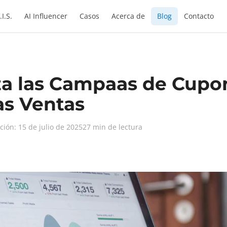
.I.S.
AI Influencer
Casos
Acerca de
Blog
Contacto
iza las Campaas de Cup
as Ventas
ción: 15 de julio de 2025
27 min de lectura