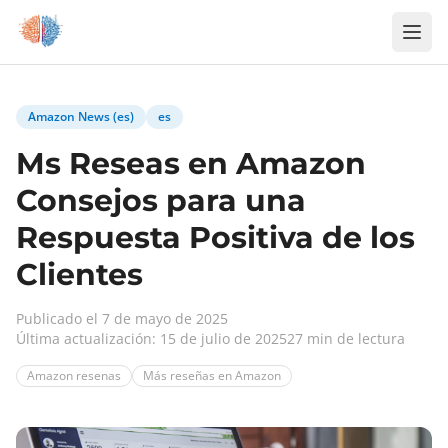
Zum Inhalt springen
Amazon News (es)
es
Ms Reseas en Amazon
Consejos para una
Respuesta Positiva de los
Clientes
Publicado el 7 de mayo de 2025
Última actualización: 15 de julio de 2025
27 min de lectura
Amazon resenas
Más reseñas en Amazon