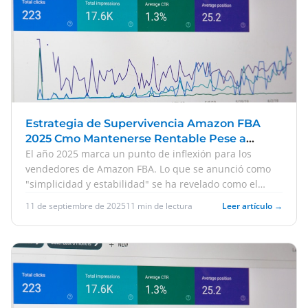
Estrategia de Supervivencia Amazon FBA
2025 Cmo Mantenerse Rentable Pese a
Cambios de Polticas 100
El año 2025 marca un punto de inflexión para los
vendedores de Amazon FBA. Lo que se anunció como
"simplicidad y estabilidad" se ha revelado como el
mayor de
11 de septiembre de 2025
11 min de lectura
Leer artículo →