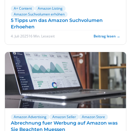
A+ Content
Amazon Listing
Amazon Suchvolumen erhöhen
5 Tipps um das Amazon Suchvolumen
Erhoehen
4. Juli 2025
16 Min. Lesezeit
Beitrag lesen →
Amazon Advertising
Amazon Seller
Amazon Store
Abrechnung fuer Werbung auf Amazon was
Sie Beachten Muessen