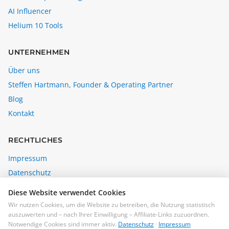
AI Influencer
Helium 10 Tools
UNTERNEHMEN
Über uns
Steffen Hartmann, Founder & Operating Partner
Blog
Kontakt
RECHTLICHES
Impressum
Datenschutz
Affiliate-Disclosure
Diese Website verwendet Cookies
Cookie-Einstellungen
Wir nutzen Cookies, um die Website zu betreiben, die Nutzung statistisch
auszuwerten und – nach Ihrer Einwilligung – Affiliate-Links zuzuordnen.
steffen@madebybrain.com
Notwendige Cookies sind immer aktiv.
Datenschutz
·
Impressum