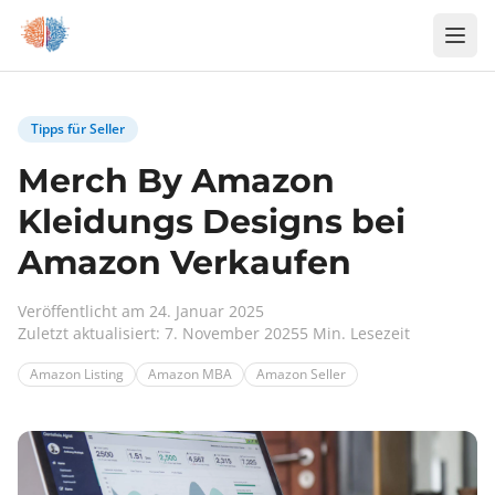
Zum Inhalt springen
Tipps für Seller
Merch By Amazon
Kleidungs Designs bei
Amazon Verkaufen
Veröffentlicht am 24. Januar 2025
Zuletzt aktualisiert: 7. November 2025
5 Min. Lesezeit
Amazon Listing
Amazon MBA
Amazon Seller