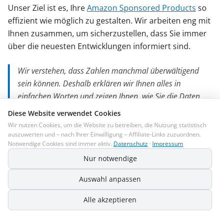
Unser Ziel ist es, Ihre
Amazon Sponsored Products
so
effizient wie möglich zu gestalten. Wir arbeiten eng mit
Ihnen zusammen, um sicherzustellen, dass Sie immer
über die neuesten Entwicklungen informiert sind.
Wir verstehen, dass Zahlen manchmal überwältigend
sein können. Deshalb erklären wir Ihnen alles in
einfachen Worten und zeigen Ihnen, wie Sie die Daten
nutzen können, um Ihre Verkäufe zu steigern. Bei
Diese Website verwendet Cookies
madebyBrain sind wir Experten für Amazon PPC und
Wir nutzen Cookies, um die Website zu betreiben, die Nutzung statistisch
helfen Ihnen gerne dabei, Ihre Ziele zu erreichen.
auszuwerten und – nach Ihrer Einwilligung – Affiliate-Links zuzuordnen.
Notwendige Cookies sind immer aktiv.
Datenschutz
·
Impressum
Nur notwendige
Um den Erfolg Ihrer Kampagnen transparent zu
machen, erstellen wir regelmäßige Reports. Hier ein
Auswahl anpassen
Beispiel:
Alle akzeptieren
Kennzahl