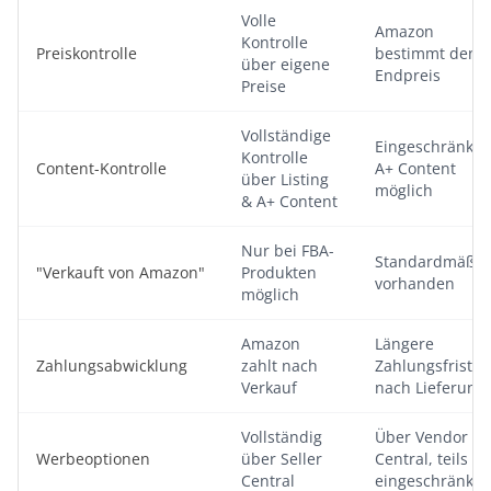
Volle
Amazon
Kontrolle
Preiskontrolle
bestimmt den
über eigene
Endpreis
Preise
Vollständige
Eingeschränkt,
Kontrolle
Content-Kontrolle
A+ Content
über Listing
möglich
& A+ Content
Nur bei FBA-
Standardmäßig
"Verkauft von Amazon"
Produkten
vorhanden
möglich
Amazon
Längere
Zahlungsabwicklung
zahlt nach
Zahlungsfristen
Verkauf
nach Lieferung
Vollständig
Über Vendor
Werbeoptionen
über Seller
Central, teils
Central
eingeschränkte