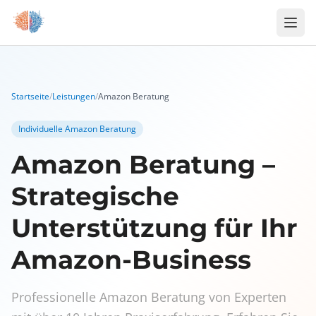
Zum Inhalt springen
Startseite
/
Leistungen
/
Amazon Beratung
Individuelle Amazon Beratung
Amazon Beratung –
Strategische
Unterstützung für Ihr
Amazon-Business
Professionelle Amazon Beratung von Experten