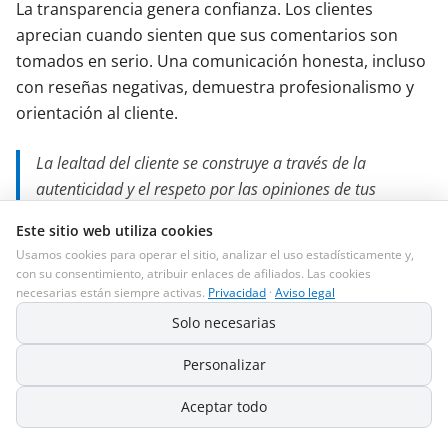
La transparencia genera confianza. Los clientes
aprecian cuando sienten que sus comentarios son
tomados en serio. Una comunicación honesta, incluso
con reseñas negativas, demuestra profesionalismo y
orientación al cliente.
La lealtad del cliente se construye a través de la
autenticidad y el respeto por las opiniones de tus
compradores.
Este sitio web utiliza cookies
Usamos cookies para operar el sitio, analizar el uso estadísticamente y,
con su consentimiento, atribuir enlaces de afiliados. Las cookies
Errores comunes al obtener
necesarias están siempre activas.
Privacidad
·
Aviso legal
reseñas
Solo necesarias
Personalizar
Por qué seleccionar clientes es
contraproducente
Aceptar todo
Un error común es pedir activamente una reseña solo