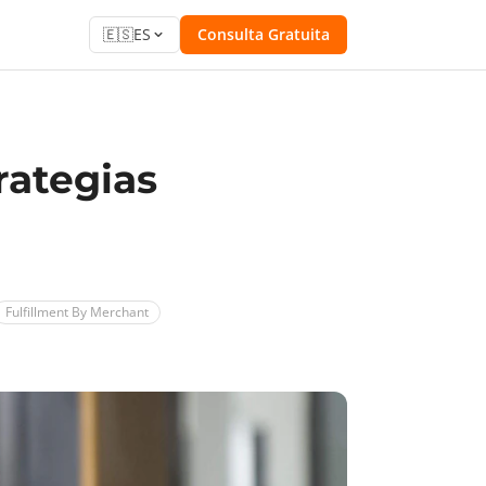
🇪🇸
ES
Consulta Gratuita
ategias
Fulfillment By Merchant