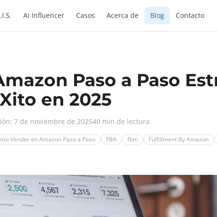
.I.S.
AI Influencer
Casos
Acerca de
Blog
Contacto
mazon Paso a Paso Estr
 Xito en 2025
ción: 7 de noviembre de 2025
40 min de lectura
mo Vender en Amazon Paso a Paso
FBA
fbm
Fulfillment By Amazon