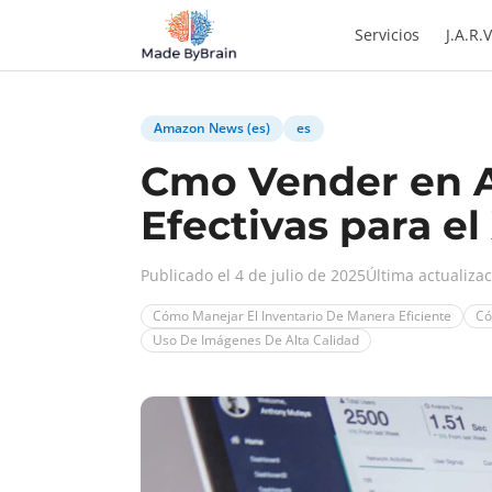
Zum Inhalt springen
Servicios
J.A.R.V
Amazon News (es)
es
Cmo Vender en A
Efectivas para el
Publicado el 4 de julio de 2025
Última actualiza
Cómo Manejar El Inventario De Manera Eficiente
Có
Uso De Imágenes De Alta Calidad