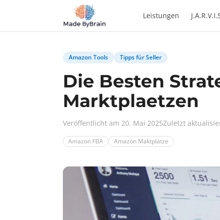
Zum Inhalt springen
Leistungen
J.A.R.V.I.
Amazon Tools
Tipps für Seller
Die Besten Stra
Marktplaetzen
Veröffentlicht am 20. Mai 2025
Zuletzt aktualisi
Amazon FBA
Amazon Maktplätze