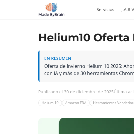
Zum Inhalt springen
Servicios
J.A.R.V
Helium10 Oferta 
EN RESUMEN
Oferta de Invierno Helium 10 2025: Ah
con IA y más de 30 herramientas Chrome
Publicado el 30 de diciembre de 2025
Última ac
Helium 10
Amazon FBA
Herramientas Vendedo