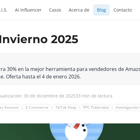
.I.S.
AI Influencer
Casos
Acerca de
Blog
Contacto
Invierno 2025
orra 30% en la mejor herramienta para vendedores de Amazo
. Oferta hasta el 4 de enero 2026.
tualización: 30 de diciembre de 2025
33 min de lectura
res Amazon
E-Commerce
TikTok Shop
PPC Publicidad
Investigación